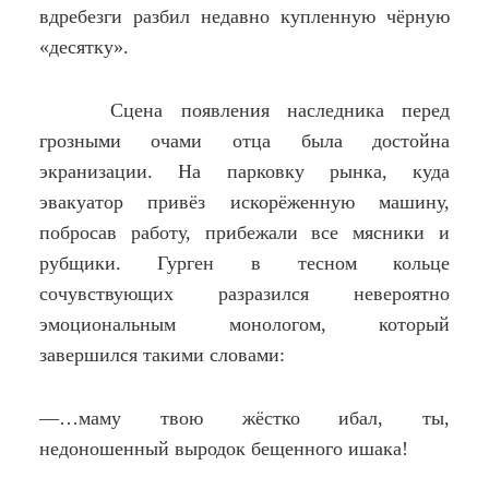
вдребезги разбил недавно купленную чёрную
«десятку».
Сцена появления наследника перед
грозными очами отца была достойна
экранизации. На парковку рынка, куда
эвакуатор привёз искорёженную машину,
побросав работу, прибежали все мясники и
рубщики. Гурген в тесном кольце
сочувствующих разразился невероятно
эмоциональным монологом, который
завершился такими словами:
—…маму твою жёстко ибал, ты,
недоношенный выродок бещенного ишака!