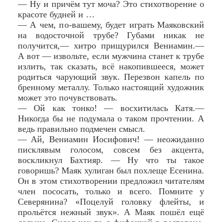
— Ну и причём тут моча? Это стихотворение о
красоте будней и …
— А чем, по-вашему, будет играть Маяковский
на водосточной трубе? Губами никак не
получится,— хитро прищурился Вениамин.—
А вот — извольте, если мужчина станет к трубе
излить, так сказать, всё накопившееся, может
родиться чарующий звук. Перезвон капель по
бренному металлу. Только настоящий художник
может это почувствовать.
— Ой как тонко! — восхитилась Катя.—
Никогда бы не подумала о таком прочтении. А
ведь правильно подмечен смысл.
— Ай, Вениамин Иосифович! — неожиданно
писклявым голосом, совсем без акцента,
воскликнул Бахтияр. — Ну что ты такое
говоришь? Маяк хулиган был похлеще Есенина.
Он в этом стихотворении предложил читателям
член пососать, только и всего. Помните у
Северянина? «Поцелуй головку флейты, и
прольётся нежный звук». А Маяк пошёл ещё