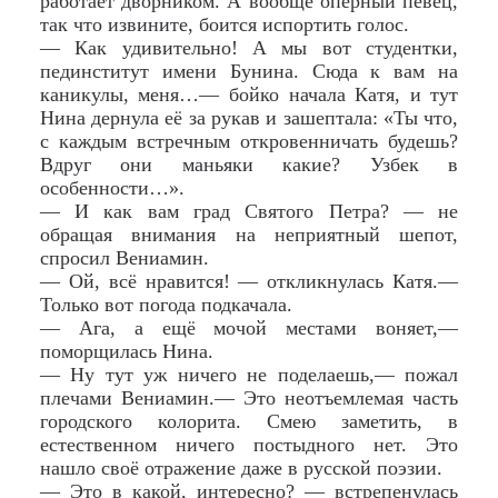
работает дворником. А вообще оперный певец,
так что извините, боится испортить голос.
— Как удивительно! А мы вот студентки,
пединститут имени Бунина. Сюда к вам на
каникулы, меня…— бойко начала Катя, и тут
Нина дернула её за рукав и зашептала: «Ты что,
с каждым встречным откровенничать будешь?
Вдруг они маньяки какие? Узбек в
особенности…».
— И как вам град Святого Петра? — не
обращая внимания на неприятный шепот,
спросил Вениамин.
— Ой, всё нравится! — откликнулась Катя.—
Только вот погода подкачала.
— Ага, а ещё мочой местами воняет,—
поморщилась Нина.
— Ну тут уж ничего не поделаешь,— пожал
плечами Вениамин.— Это неотъемлемая часть
городского колорита. Смею заметить, в
естественном ничего постыдного нет. Это
нашло своё отражение даже в русской поэзии.
— Это в какой, интересно? — встрепенулась