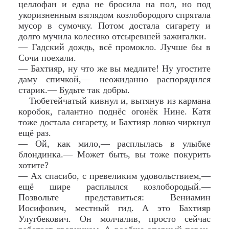
целлофан и едва не бросила на пол, но под
укоризненным взглядом козлобородого спрятала
мусор в сумочку. Потом достала сигарету и
долго мучила колесико отсыревшей зажигалки.
— Гадский дождь, всё промокло. Лучше бы в
Сочи поехали.
— Бахтияр, ну что же вы медлите! Ну угостите
даму спичкой,— неожиданно распорядился
старик.— Будьте так добры.
Тюбетейчатый кивнул и, вытянув из кармана
коробок, галантно поднёс огонёк Нине. Катя
тоже достала сигарету, и Бахтияр ловко чиркнул
ещё раз.
— Ой, как мило,— расплылась в улыбке
блондинка.— Может быть, вы тоже покурить
хотите?
— Ах спасибо, с превеликим удовольствием,—
ещё шире расплылся козлобородый.—
Позвольте представиться: Вениамин
Иосифович, местный гид. А это Бахтияр
Улугбекович. Он молчалив, просто сейчас