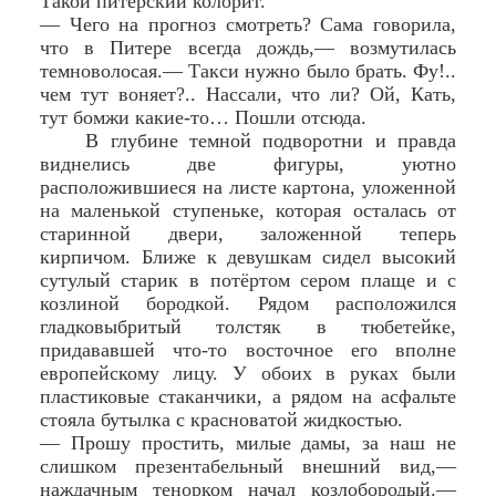
Такой питерский колорит.
— Чего на прогноз смотреть? Сама говорила,
что в Питере всегда дождь,— возмутилась
темноволосая.— Такси нужно было брать. Фу!..
чем тут воняет?.. Нассали, что ли? Ой, Кать,
тут бомжи какие-то… Пошли отсюда.
В глубине темной подворотни и правда
виднелись две фигуры, уютно
расположившиеся на листе картона, уложенной
на маленькой ступеньке, которая осталась от
старинной двери, заложенной теперь
кирпичом. Ближе к девушкам сидел высокий
сутулый старик в потёртом сером плаще и с
козлиной бородкой. Рядом расположился
гладковыбритый толстяк в тюбетейке,
придававшей что-то восточное его вполне
европейскому лицу. У обоих в руках были
пластиковые стаканчики, а рядом на асфальте
стояла бутылка с красноватой жидкостью.
— Прошу простить, милые дамы, за наш не
слишком презентабельный внешний вид,—
наждачным тенорком начал козлобородый.—