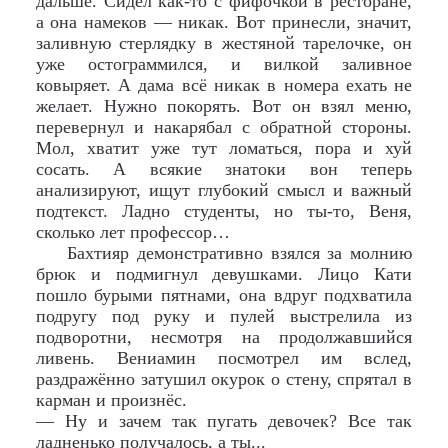
дальше. Сидел как-то с фифочкой в ресторане,
а она намеков — никак. Вот принесли, значит,
заливную стерлядку в жестяной тарелочке, он
уже остограммился, и вилкой заливное
ковыряет. А дама всё никак в номера ехать не
желает. Нужно покорять. Вот он взял меню,
перевернул и накарябал с обратной стороны.
Мол, хватит уже тут ломаться, пора и хуй
сосать. А всякие знатоки вон теперь
анализируют, ищут глубокий смысл и важный
подтекст. Ладно студенты, но ты-то, Веня,
сколько лет профессор…
Бахтияр демонстративно взялся за молнию
брюк и подмигнул девушками. Лицо Кати
пошло бурыми пятнами, она вдруг подхватила
подругу под руку и пулей выстрелила из
подворотни, несмотря на продолжавшийся
ливень. Вениамин посмотрел им вслед,
раздражённо затушил окурок о стену, спрятал в
карман и произнёс.
— Ну и зачем так пугать девочек? Все так
ладненько получалось, а ты...