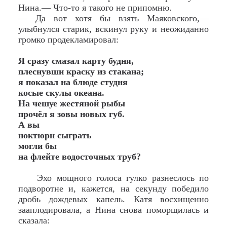
Нина.— Что-то я такого не припомню.
— Да вот хотя бы взять Маяковского,—
улыбнулся старик, вскинул руку и неожиданно
громко продекламировал:
Я сразу смазал карту будня,
плеснувши краску из стакана;
я показал на блюде студня
косые скулы океана.
На чешуе жестяной рыбы
прочёл я зовы новых губ.
А вы
ноктюрн сыграть
могли бы
на флейте водосточных труб?
Эхо мощного голоса гулко разнеслось по
подворотне и, кажется, на секунду победило
дробь дождевых капель. Катя восхищенно
зааплодировала, а Нина снова поморщилась и
сказала: