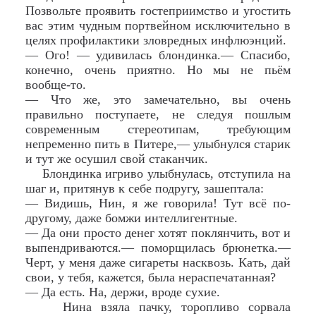
Позвольте проявить гостеприимство и угостить
вас этим чудным портвейном исключительно в
целях профилактики зловредных инфлюэнций.
— Ого! — удивилась блондинка.— Спасибо,
конечно, очень приятно. Но мы не пьём
вообще-то.
— Что же, это замечательно, вы очень
правильно поступаете, не следуя пошлым
современным стереотипам, требующим
непременно пить в Питере,— улыбнулся старик
и тут же осушил свой стаканчик.
Блондинка игриво улыбнулась, отступила на
шаг и, притянув к себе подругу, зашептала:
— Видишь, Нин, я же говорила! Тут всё по-
другому, даже бомжи интеллигентные.
— Да они просто денег хотят поклянчить, вот и
выпендриваются.— поморщилась брюнетка.—
Черт, у меня даже сигареты насквозь. Кать, дай
свои, у тебя, кажется, была нераспечатанная?
— Да есть. На, держи, вроде сухие.
Нина взяла пачку, торопливо сорвала