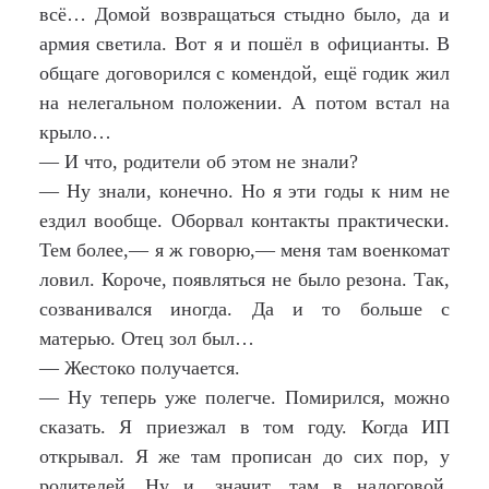
всё… Домой возвращаться стыдно было, да и
армия светила. Вот я и пошёл в официанты. В
общаге договорился с комендой, ещё годик жил
на нелегальном положении. А потом встал на
крыло…
— И что, родители об этом не знали?
— Ну знали, конечно. Но я эти годы к ним не
ездил вообще. Оборвал контакты практически.
Тем более,— я ж говорю,— меня там военкомат
ловил. Короче, появляться не было резона. Так,
созванивался иногда. Да и то больше с
матерью. Отец зол был…
— Жестоко получается.
— Ну теперь уже полегче. Помирился, можно
сказать. Я приезжал в том году. Когда ИП
открывал. Я же там прописан до сих пор, у
родителей. Ну и, значит, там в налоговой,