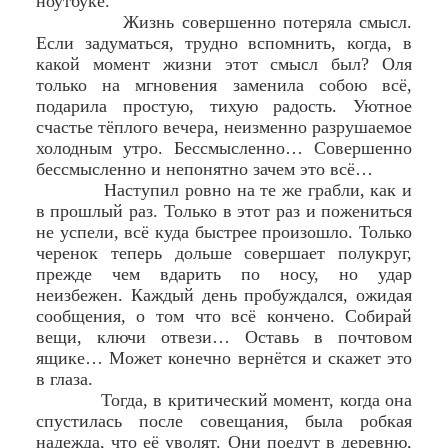
ноутбуке.
Жизнь совершенно потеряла смысл.
Если задуматься, трудно вспомнить, когда, в
какой момент жизни этот смысл был? Оля
только на мгновения заменила собою всё,
подарила простую, тихую радость. Уютное
счастье тёплого вечера, неизменно разрушаемое
холодным утро. Бессмысленно… Совершенно
бессмысленно и непонятно зачем это всё…
Наступил ровно на те же грабли, как и
в прошлый раз. Только в этот раз и пожениться
не успели, всё куда быстрее произошло. Только
черенок теперь дольше совершает полукруг,
прежде чем вдарить по носу, но удар
неизбежен. Каждый день пробуждался, ожидая
сообщения, о том что всё кончено. Собирай
вещи, ключи отвези… Оставь в почтовом
ящике… Может конечно вернётся и скажет это
в глаза.
Тогда, в критический момент, когда она
спустилась после совещания, была робкая
надежда, что её уволят. Они поедут в деревню,