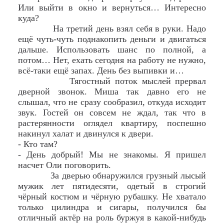
Или выйти в окно и вернуться… Интересно
куда?
На третий день взял себя в руки. Надо
ещё чуть-чуть поднакопить деньги и двигаться
дальше. Использовать шанс по полной, а
потом… Нет, ехать сегодня на работу не нужно,
всё-таки ещё запах. День без выпивки и…
Тягостный поток мыслей прервал
дверной звонок. Миша так давно его не
слышал, что не сразу сообразил, откуда исходит
звук. Гостей он совсем не ждал, так что в
растерянности оглядел квартиру, поспешно
накинул халат и двинулся к двери.
- Кто там?
- День добрый! Мы не знакомы. Я пришел
насчет Оли поговорить.
За дверью обнаружился грузный лысый
мужик лет пятидесяти, одетый в строгий
чёрный костюм и чёрную рубашку. Не хватало
только цилиндра и сигары, получился бы
отличный актёр на роль буржуя в какой-нибудь