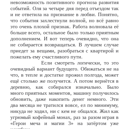
невозможность позитивного прогноза развития
событий. Оля за четыре дня перед отъездом так
и не ответила на признание в любви. Понятно,
что события захлестнули волной, но всё равно
это очень плохой признак. Работа волновала её
больше всего, остальное было только приятным
дополнением. И вот теперь очевидно, что она
не собирается возвращаться. В лучшем случае
приедет за вещами, разобраться с квартирой и
пожелать ему счастливого пути.
Если смотреть логически, то это
очевидный вариант будущего. Обижаться не на
что, в тепле и достатке прожил полгода, может
ещё столько же получится. А потом вернётся в
деревню, как собирался изначально. Было
много приятных моментов, машину получилось
обновить, даже накопить денег немного. Эти
два месяца не тратился вовсе, ел по минимуму,
никуда не ходил, ни с кем не общался. Жил как
угрюмый кофейный монах, раз за разом играя в
«Герои меча и магии 3» на затёртом уже