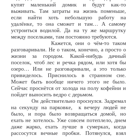
купят маленький домик и будут как-то
выживать. Там затраты на жизнь поменьше,
если найти хоть небольшую работу на
удалёнке, то она сможет и там… А самому
устроиться водилой. Да на ту же маршрутку
между поселками, там постоянно требуются.
Кажется, они о чём-то таком
разговаривали. Не о таком, конечно, а просто о
жизни за городом. Какой-нибудь дачный
поселок, чтоб лес и речка рядом, или хотя бы
озеро… Или не разговаривали, а это только
привиделось. Приснилось в странном сне.
Может быть вообще ничего этого не было.
Сейчас проснётся от холода на полу кофейни и
пойдет выносить ведро с дерьмом.
Он действительно проснулся. Задремал
на секунду на парковке, к вечеру людей не
было, и пора было возвращаться домой, но
ехать не хотелось. Уже совсем потеплело, днем
даже жарко, ехать лучше в сумерках, когда
рассосутся вечные пробки. Потянулся, взял