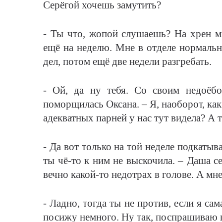
Серёгой хочешь замутить?
- Ты что, жопой слушаешь? На хрен м
ещё на неделю. Мне в отделе нормально
дел, потом ещё две недели разгребать.
- Ой, да ну тебя. Со своим недоёб
поморщилась Оксана. – Я, наоборот, ка
адекватных парней у нас тут видела? А т
- Да вот только на той неделе подкатыв
ты чё-то к ним не выскочила. – Даша се
вечно какой-то недотрах в голове. А мне
- Ладно, тогда ты не против, если я с
посижу немного. Ну так, поспрашиваю 