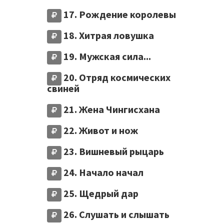
17. Рождение королевы
18. Хитрая ловушка
19. Мужская сила...
20. Отряд космических
свиней
21. Жена Чингисхана
22. Живот и нож
23. Вишневый рыцарь
24. Начало начал
25. Щедрый дар
26. Слушать и слышать