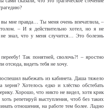
 сами сказали, что это трагическое стечение
 трагедию?
, вы мне правда… Ты меня очень впечатлила, –
толом. – И я действительно хотел, но я не
 не знал, что у меня случится… Это болезнь
переебу! Так понятней, сволочь?! – яростно
ли отсюда, видеть тебя не хочу.
ешил выбежать из кабинета. Даша тяжело
а херня? Хотелось едко и хлёстко обстебать
терику. Хорошо, что никто не видел, хотя крик
 хоть репетируй выступления, чтоб без таких
чинать отношения, на работе тем более. Ладно