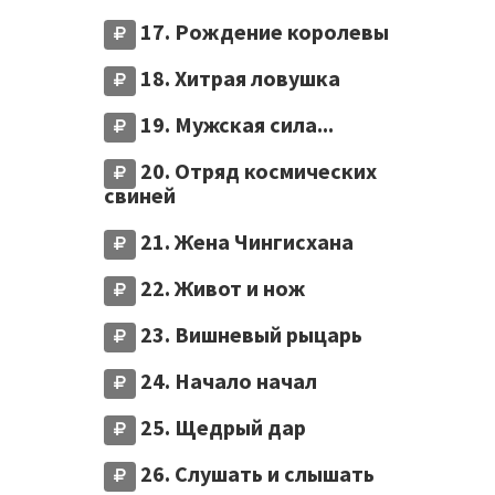
17. Рождение королевы
18. Хитрая ловушка
19. Мужская сила...
20. Отряд космических
свиней
21. Жена Чингисхана
22. Живот и нож
23. Вишневый рыцарь
24. Начало начал
25. Щедрый дар
26. Слушать и слышать