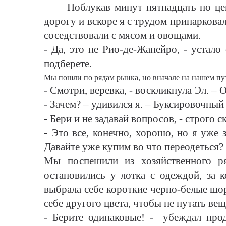
Поблукав минут пятнадцать по цент
дорогу и вскоре я с трудом припаркова
соседствовали с мясом и овощами.
- Да, это не Рио-де-Жанейро, - устало
подберете.
Мы пошли по рядам рынка, но вначале на нашем пут
- Смотри, веревка, - воскликнула Эл. –
- Зачем? – удивился я. – Буксировочный 
- Бери и не задавай вопросов, - строго 
- Это все, конечно, хорошо, но я уже з
Давайте уже купим во что переодеться?
Мы поспешили из хозяйственного ря
остановились у лотка с одеждой, за 
выбрала себе короткие черно-белые шор
себе другого цвета, чтобы не путать вещ
- Берите одинаковые! - убеждал прод