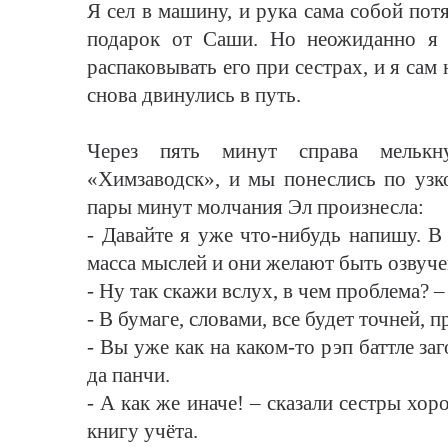
Я сел в машину, и рука сама собой пот
подарок от Саши. Но неожиданно я 
распаковывать его при сестрах, и я сам 
снова двинулись в путь.
Через пять минут справа мелькну
«Химзаводск», и мы понеслись по узк
пары минут молчания Эл произнесла:
- Давайте я уже что-нибудь напишу. В
масса мыслей и они желают быть озвуче
- Ну так скажи вслух, в чем проблема? 
- В бумаге, словами, все будет точней, 
- Вы уже как на каком-то рэп баттле з
да панчи.
- А как же иначе! – сказали сестры хо
книгу учёта.