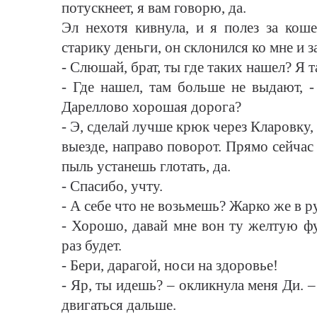
потускнеет, я вам говорю, да.
Эл нехотя кивнула, и я полез за коше
старику деньги, он склонился ко мне и з
- Слюшай, брат, ты где таких нашел? Я 
- Где нашел, там больше не выдают, 
Дареллово хорошая дорога?
- Э, сделай лучше крюк через Кларовку,
выезде, направо поворот. Прямо сейчас
пыль устанешь глотать, да.
- Спасибо, учту.
- А себе что не возьмешь? Жарко же в р
- Хорошо, давай мне вон ту желтую фу
раз будет.
- Бери, дарагой, носи на здоровье!
- Яр, ты идешь? – окликнула меня Ди. –
двигаться дальше.