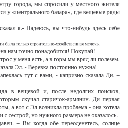
ру города, мы спросили у местного жителя
лся у «центрального базара», где вещевые ряды
 сказал я.- Надеюсь, вы что-нибудь здесь себе
и была только строительно-хозяйственная мелочь.
 Она нам точно понадобится! Покупай!
трос у меня есть, а в горы мы вряд ли полезем.
сказала Эл. - Веревка постоянно нужна!
апеклась тут с вами, - капризно сказала Ди. –
да в вещевой и, после недолгих поисков,
которым скучал старичок-армянин. Ди первая
ты, а вот с Эл возникла проблема - она хотела
и с сестрой, но нужного размера не оказалось.
авец. – Вы когда обе переоденетесь, солнце